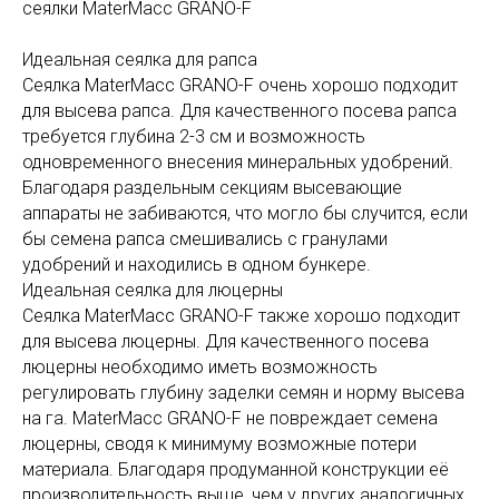
сеялки MaterMacc GRANO-F
Идеальная сеялка для рапса
Сеялка MaterMacc GRANO-F очень хорошо подходит
для высева рапса. Для качественного посева рапса
требуется глубина 2-3 см и возможность
одновременного внесения минеральных удобрений.
Благодаря раздельным секциям высевающие
аппараты не забиваются, что могло бы случится, если
бы семена рапса смешивались с гранулами
удобрений и находились в одном бункере.
Идеальная сеялка для люцерны
Сеялка MaterMacc GRANO-F также хорошо подходит
для высева люцерны. Для качественного посева
люцерны необходимо иметь возможность
регулировать глубину заделки семян и норму высева
на га. MaterMacc GRANO-F не повреждает семена
люцерны, сводя к минимуму возможные потери
материала. Благодаря продуманной конструкции её
производительность выше, чем у других аналогичных