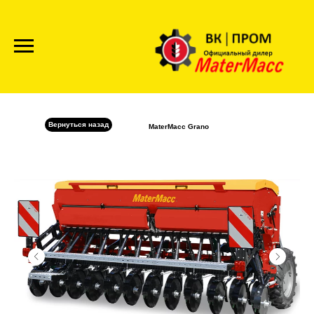
Вернуться назад
MaterMacc Grano