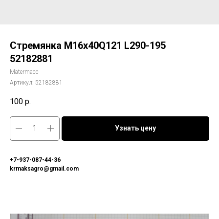
Стремянка М16х40Q121 L290-195
52182881
Matermacc
Артикул:
52182881
100
р.
Узнать цену
+7-937-087-44-36
krmaksagro@gmail.com