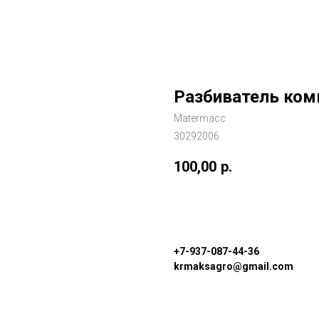
Разбиватель ком
Matermacc
30292006
100,00
р.
Узнать цену
+7-937-087-44-36
krmaksagro@gmail.com