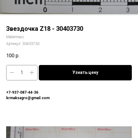
Звездочка Z18 - 30403730
Matermacc
Артикул:
30403730
100
р.
Узнать цену
+7-937-087-44-36
krmaksagro@gmail.com