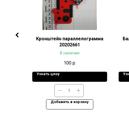
отв х4,0
Кронштейн параллелограмма
Ба
40
20202661
В наличии
100
р.
Узнать цену
Уз
ну
Добавить в корзину