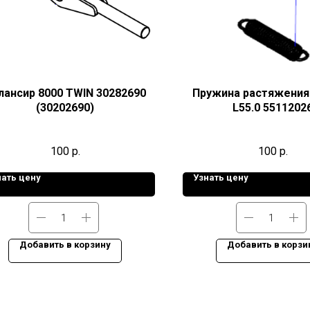
лансир 8000 TWIN 30282690
Пружина растяжения 
(30202690)
L55.0 5511202
100
р.
100
р.
нать цену
Узнать цену
Добавить в корзину
Добавить в корзи