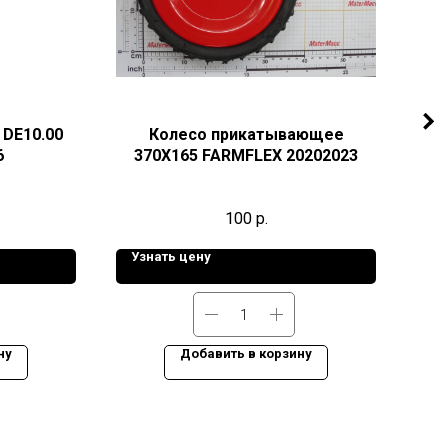
DE10.00
Колесо прикатывающее
6
370X165 FARMFLEX 20202023
100
р.
Узнать цену
Уз
ну
Добавить в корзину