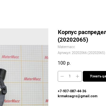
Корпус распреде
(20202065)
Matermacc
Артикул:
20202066 (20202065)
100
р.
Узнать ц
+7-937-087-44-36
krmaksagro@gmail.com