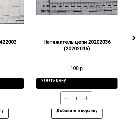
5422003
Натяжитель цепи 20202036
(20202046)
100
р.
Узнать цену
Уз
ну
Добавить в корзину