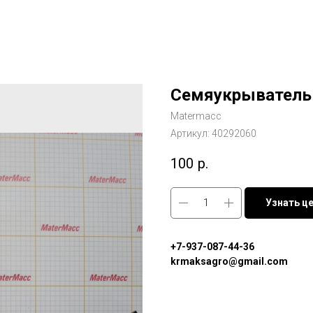
Семяукрыватель
Matermacc
Артикул:
40292060
100
р.
Узнать ц
+7-937-087-44-36
krmaksagro@gmail.com