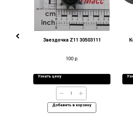
аппарата
Звездочка Z11 30503111
К
100
р.
Узнать цену
Уз
ну
Добавить в корзину