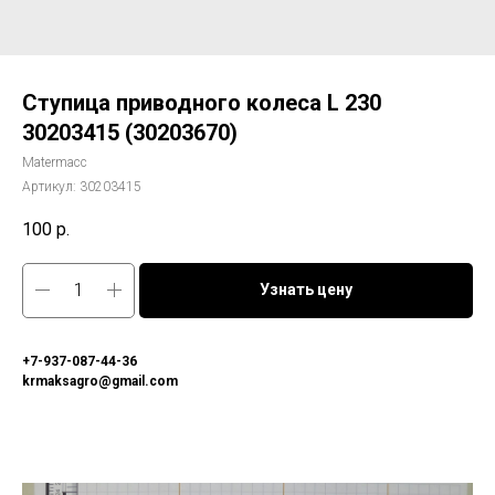
Ступица приводного колеса L 230
30203415 (30203670)
Matermacc
Артикул:
30203415
100
р.
Узнать цену
+7-937-087-44-36
krmaksagro@gmail.com