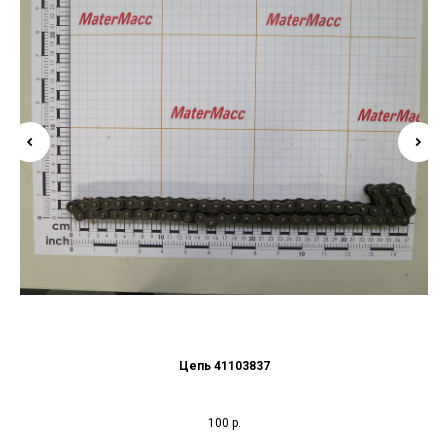
Цепь 41103837
100
р.