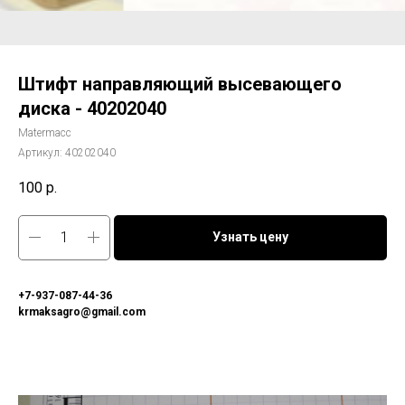
Штифт направляющий высевающего
диска - 40202040
Matermacc
Артикул:
40202040
100
р.
Узнать цену
+7-937-087-44-36
krmaksagro@gmail.com