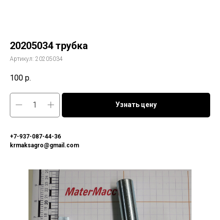
20205034 трубка
Артикул:
20205034
100
р.
Узнать цену
+7-937-087-44-36
krmaksagro@gmail.com