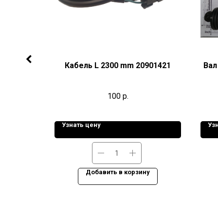
1 L.195
Кабель L 2300 mm 20901421
Вал
100
р.
Узнать цену
Уз
ну
Добавить в корзину