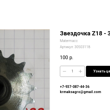
Звездочка Z18 - 
Matermacc
Артикул:
30503118
100
р.
Узнать ц
+7-937-087-44-36
krmaksagro@gmail.com