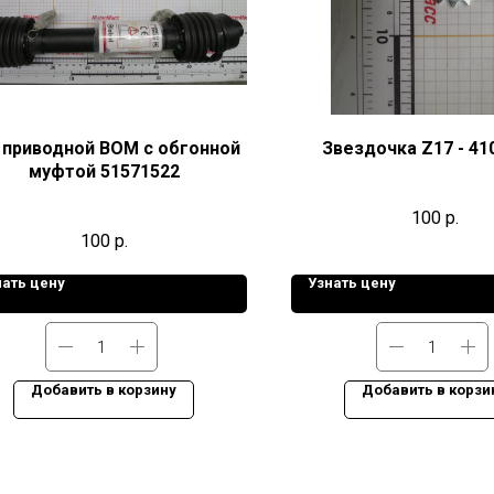
 приводной ВОМ с обгонной
Звездочка Z17 - 41
муфтой 51571522
100
р.
100
р.
нать цену
Узнать цену
Добавить в корзину
Добавить в корзи