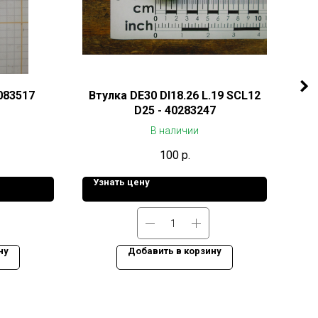
083517
Втулка DE30 DI18.26 L.19 SCL12
Ось
D25 - 40283247
В наличии
100
р.
Узнать цену
Уз
ну
Добавить в корзину