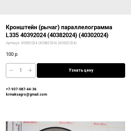
Кронштейн (рычаг) параллелограмма
L335 40392024 (40382024) (40302024)
Артикул:
40392024 (40382024) (40302024)
100
р.
Узнать цену
+7-937-087-44-36
krmaksagro@gmail.com