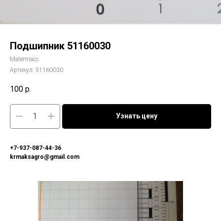
Подшипник 51160030
Matermacc
Артикул:
51160030
100
р.
Узнать цену
+7-937-087-44-36
krmaksagro@gmail.com