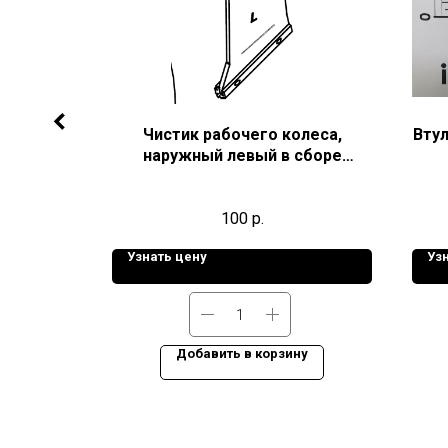
аппарата
Чистик рабочего колеса,
Втул
наружный левый в сборе
30202468
100
р.
Узнать цену
Уз
ну
Добавить в корзину