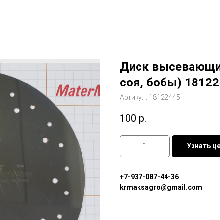
Диск высевающий
соя, бобы) 1812
Артикул:
18122445
100
р.
Узнать ц
+7-937-087-44-36
krmaksagro@gmail.com