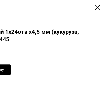
 1х24отв х4,5 мм (кукуруза,
2445
ену