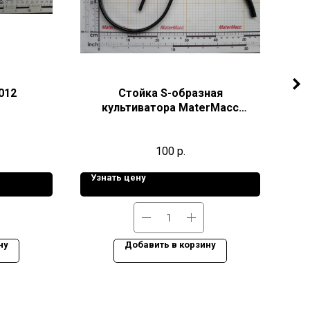
012
Стойка S-образная
Рыч
культиватора MaterMacc
Unica10X32 50392005
100
р.
Узнать цену
Уз
ну
Добавить в корзину